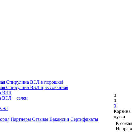
ая Спирулина ВЭЛ в порошке!
ая Спирулина ВЭЛ прессованная
а ВЭЛ
0
 ВЭЛ + селен
0
0
 ВЭЛ
Корзина
пуста
ория
Партнеры
Отзывы
Вакансии
Сертификаты
К сожал
Исправи