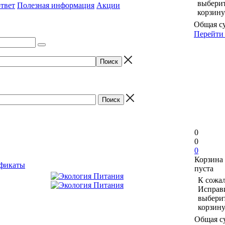
выберит
твет
Полезная информация
Акции
корзину
Общая с
Перейти 
0
0
0
Корзина
фикаты
пуста
К сожал
Исправи
выберит
корзину
Общая с