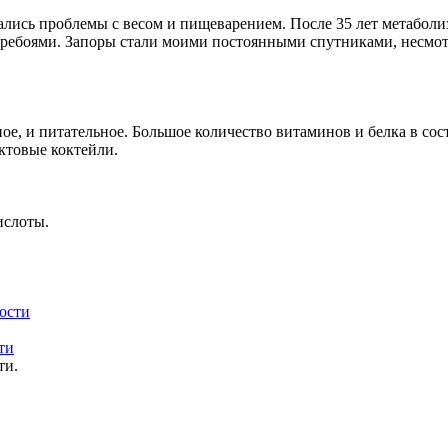
чались проблемы с весом и пищеварением. После 35 лет метаболи
 перебоями. Запоры стали моими постоянными спутниками, несмот
е, и питательное. Большое количество витаминов и белка в сост
уктовые коктейли.
ислоты.
ти
ти.