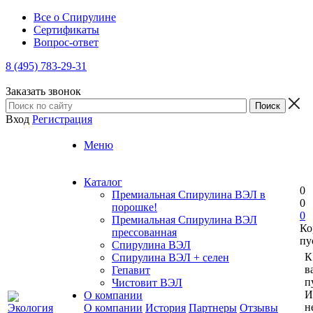
Все о Спирулине
Сертификаты
Вопрос-ответ
8 (495) 783-29-31
Заказать звонок
Вход
Регистрация
Меню
Каталог
0
Премиальная Спирулина ВЭЛ в
0
порошке!
0
Премиальная Спирулина ВЭЛ
Ко
прессованная
пу
Спирулина ВЭЛ
К
Спирулина ВЭЛ + селен
в
Гепавит
п
Чистовит ВЭЛ
И
О компании
н
О компании
История
Партнеры
Отзывы