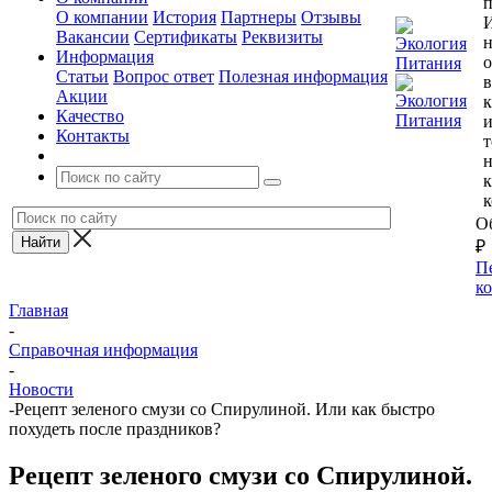
п
О компании
История
Партнеры
Отзывы
И
Вакансии
Сертификаты
Реквизиты
н
Информация
о
Статьи
Вопрос ответ
Полезная информация
в
Акции
к
Качество
Контакты
т
к
О
₽
П
к
Главная
-
Справочная информация
-
Новости
-
Рецепт зеленого смузи со Спирулиной. Или как быстро
похудеть после праздников?
Рецепт зеленого смузи со Спирулиной.