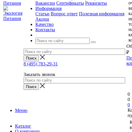
о
Вакансии
Сертификаты
Реквизиты
в
Информация
к
Статьи
Вопрос ответ
Полезная информация
и
Акции
т
Качество
н
Контакты
к
к
Об
₽
Пе
ко
8 (495) 783-29-31
Заказать звонок
0
0
0
К
Меню
п
Каталог
в
О компании